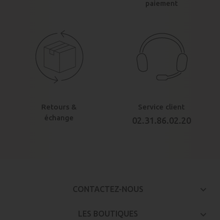
paiement
Retours &
Service client
échange
02.31.86.02.20
keyboard_arrow_down
CONTACTEZ-NOUS

LES BOUTIQUES