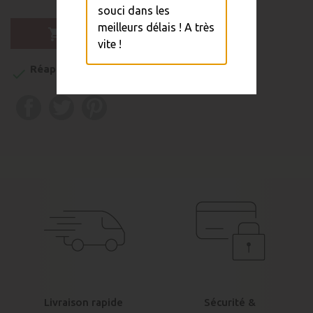
souci dans les
meilleurs délais ! A très

Ajouter au panier
vite !
Réapprovisionnement sous 1 à 5 semaines

Livraison rapide
Sécurité &