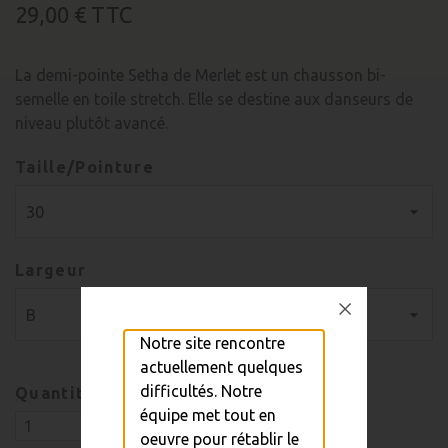
29,00 €
TTC
La demi-pointe Setha de Merlet est un chausson bi-
semelle en toile stretch. Elle se destine aux danseurs de
niveau plutôt avancé.
Taille/Pointure
Largeur
Notre site rencontre
actuellement quelques
difficultés. Notre
Quantité
équipe met tout en
oeuvre pour rétablir le