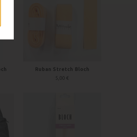
och
Ruban Stretch Bloch
5,00 €