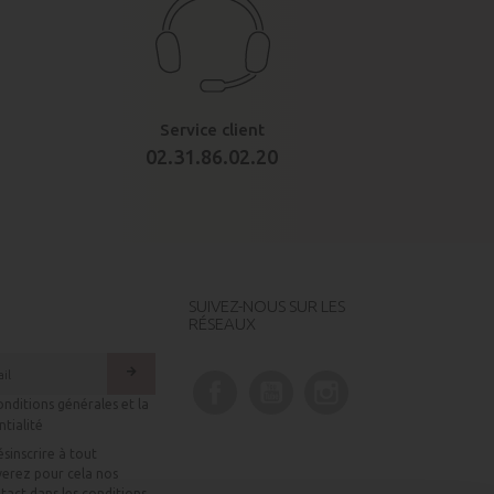
Service client
02.31.86.02.20
SUIVEZ-NOUS SUR LES
RÉSEAUX
arrow_forward
Facebook
YouTube
Instagram
onditions générales et la
ntialité
sinscrire à tout
erez pour cela nos
tact dans les conditions