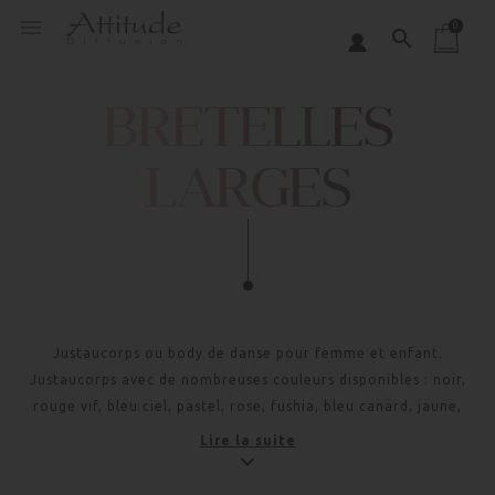
Panneau de gestion des cookies

0
search
BRETELLES
LARGES
Justaucorps ou body de danse pour femme et enfant.
Justaucorps avec de nombreuses couleurs disponibles : noir,
rouge vif, bleu ciel, pastel, rose, fushia, bleu canard, jaune,
bleu nuit. Les justaucorps de danse à bretelles larges
Lire la suite
garantissent un soutien supplémentaire et peuvent permettre
aux danseuses d'ajouter un soutien-gorges discret sous la