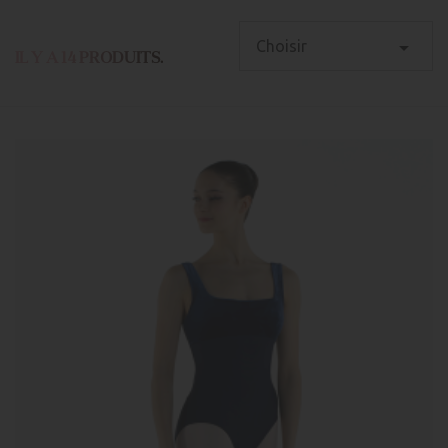
tenue de danse.
De nombreuses coupes adaptés aux différentes

Choisir
IL Y A 14 PRODUITS.
morphologies, soutien sous poitrine par exemple. Tous les
justaucorps Attitude Diffusion sont doublés, qualité
garantie.
Danse classique, moderne jazz, contemporain ... découvrez
de nombreux modèles aux formes et lignes variées qui
sublimeront la danseuse.