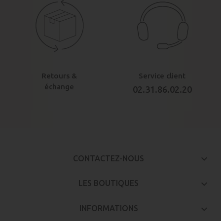
Retours &
Service client
échange
02.31.86.02.20
keyboard_arrow_down
CONTACTEZ-NOUS

LES BOUTIQUES

INFORMATIONS