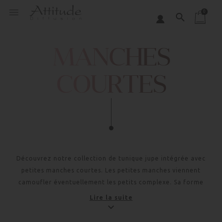
Panneau de gestion des cookies

0
search
MANCHES
COURTES
Découvrez notre collection de tunique jupe intégrée avec
petites manches courtes. Les petites manches viennent
camoufler éventuellement les petits complexe. Sa forme
couvrante assure un bon maintien. Les petites manches
Lire la suite
apportent aussi une touche d'originalité et un style plus
habillé.