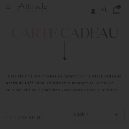
Panneau de gestion des cookies

0
search
CARTE CADEAU
Faites plaisir à vos proches en optant pour la
carte cadeaux
Attitude Diffusion
. Choisissez le montant et l'occasion
pour laquelle vous souhaitez votre carte cadeaux. Attitude
Diffusion s'occupe de tout. N'hésitez pas à indiquer le petit
message que vous souhaitez voir apparaître sur la carte.

Choisir
IL Y A 1 PRODUIT.