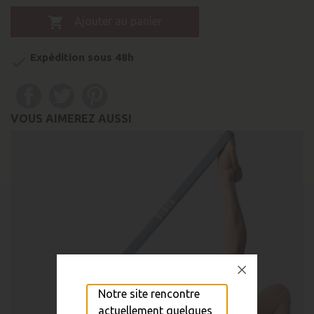

Ajouter au panier
Expédition sous 48h

VOUS AIMEREZ AUSSI
Notre site rencontre
actuellement quelques