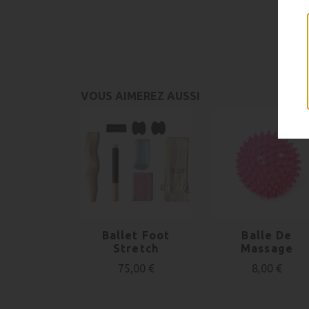
VOUS AIMEREZ AUSSI
Ballet Foot
Balle De
Stretch
Massage
75,00 €
8,00 €