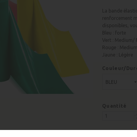
La bande élasti
renforcement mu
disponibles, vo
Bleu : forte
Vert : Medium/ 
Rouge : Mediu
Jaune : Légère
Couleur/Dur
Quantité