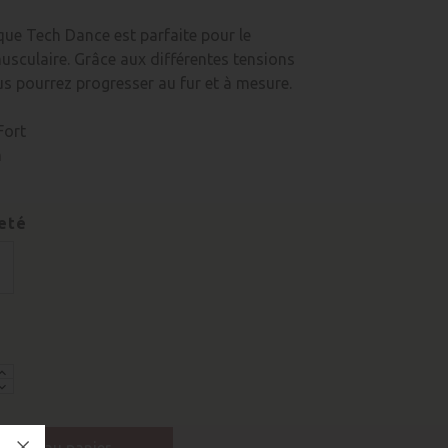
que Tech Dance est parfaite pour le
sculaire. Grâce aux différentes tensions
us pourrez progresser au fur et à mesure.
Fort
m
eté