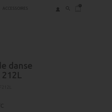
0
search
ACCESSOIRES
de danse
 212L
F212L
TC