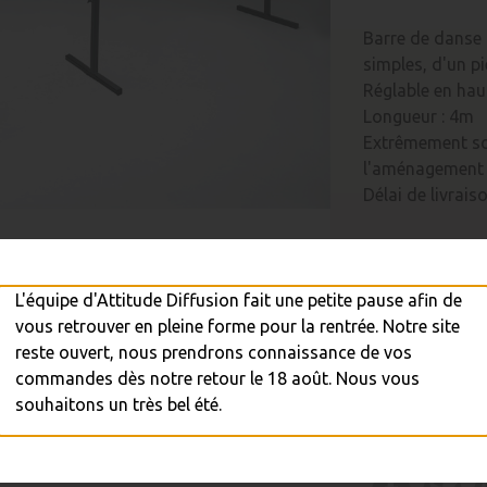
Barre de danse
simples, d'un p
Réglable en ha
Longueur : 4m
Extrêmement sol
l'aménagement 
Délai de livrai
Quantité
L'équipe d'Attitude Diffusion fait une petite pause afin de
vous retrouver en pleine forme pour la rentrée. Notre site
reste ouvert, nous prendrons connaissance de vos

A
commandes dès notre retour le 18 août. Nous vous
souhaitons un très bel été.
Réapprovisi
