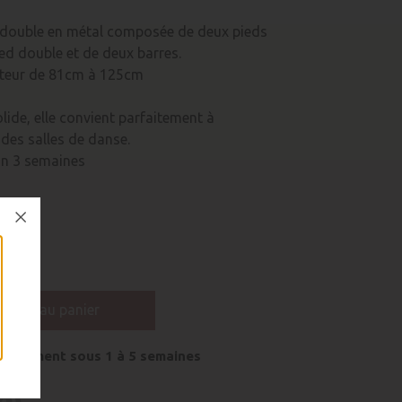
 double en métal composée de deux pieds
ied double et de deux barres.
uteur de 81cm à 125cm
ide, elle convient parfaitement à
des salles de danse.
son 3 semaines
jouter au panier
onnement sous 1 à 5 semaines