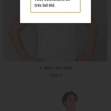
très bel été.
T-Shirt OLIVER
33,00 €