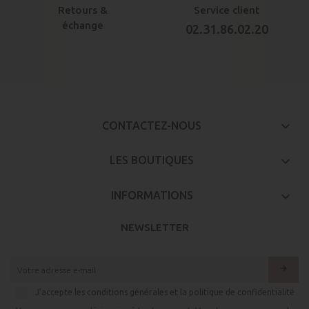
Retours &
Service client
échange
02.31.86.02.20
keyboard_arrow_down
CONTACTEZ-NOUS

LES BOUTIQUES

INFORMATIONS
NEWSLETTER
arrow_forward
J'accepte les conditions générales et la politique de confidentialité