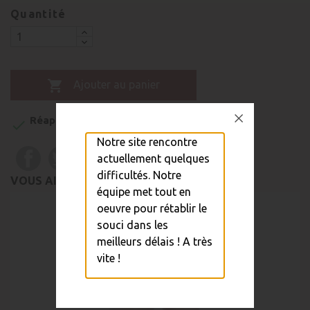
Quantité

Ajouter au panier
Réapprovisionnement sous 1 à 5 semaines

Notre site rencontre
actuellement quelques
difficultés. Notre
VOUS AIMEREZ AUSSI
équipe met tout en
oeuvre pour rétablir le
souci dans les
meilleurs délais ! A très
vite !