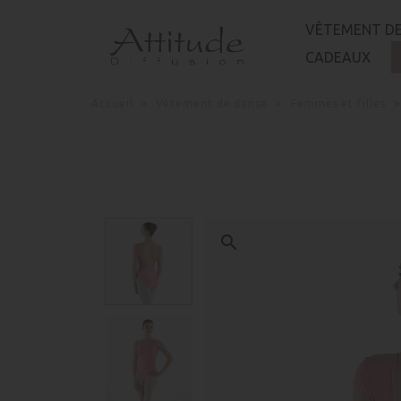
Panneau de gestion des cookies
VÊTEMENT DE
CADEAUX
Accueil
Vêtement de danse
Femmes et filles
search