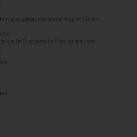
C
IVIA avec petites manches et magnifique dos
ublé.
esure 1m70 et porte du M en couleur coral
s
ure
eté