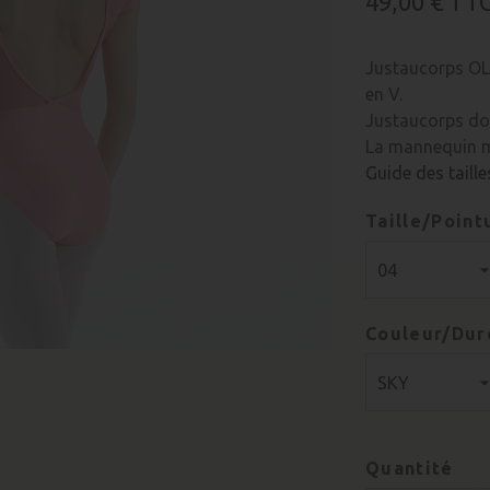
49,00 €
TT
Justaucorps OL
en V.
Justaucorps do
La mannequin m
Guide des taille
Taille/Point
Couleur/Dur
Quantité