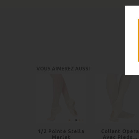
VOUS AIMEREZ AUSSI
1/2 Pointe Stella
Collant Oper
Merlet
Avec Pieds...