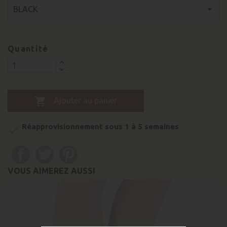
Quantité

Ajouter au panier
Réapprovisionnement sous 1 à 5 semaines

VOUS AIMEREZ AUSSI