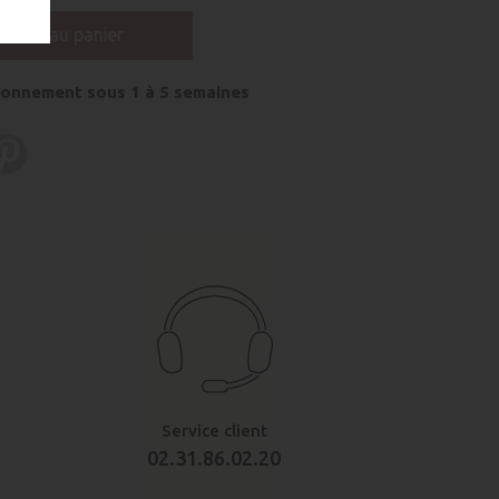
jouter au panier
onnement sous 1 à 5 semaines
Service client
02.31.86.02.20