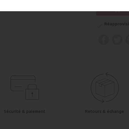

A
Réapprovisi

Sécurité & paiement
Retours & échange