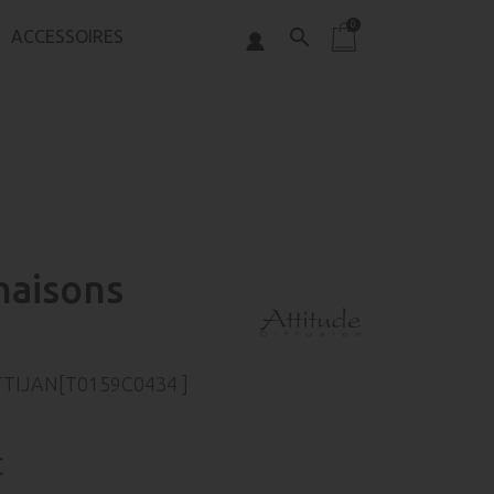
0
search
ACCESSOIRES
aisons
TIJAN[T0159C0434 ]
C