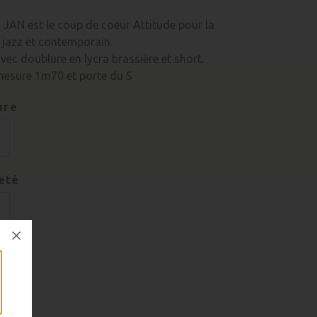
JAN est le coup de coeur Attitude pour la
jazz et contemporain.
vec doublure en lycra brassière et short.
esure 1m70 et porte du S
ure
eté