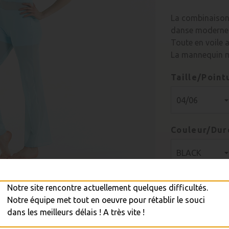
La combinaison 
danse moderne 
Toute en voile a
La mannequin m
Taille/Point
Couleur/Dur
Notre site rencontre actuellement quelques difficultés.
Quantité
Notre équipe met tout en oeuvre pour rétablir le souci
dans les meilleurs délais ! A très vite !