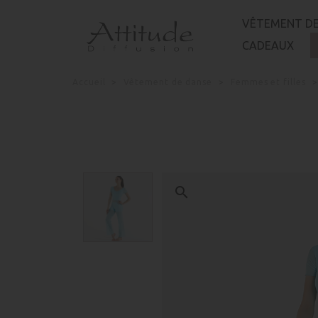
Panneau de gestion des cookies
VÊTEMENT DE
CADEAUX
Accueil
Vêtement de danse
Femmes et filles
search