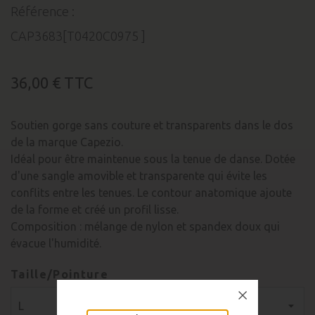
Référence :
CAP3683[T0420C0975 ]
36,00 €
TTC
Soutien gorge sans couture et transparents dans le dos
de la marque Capezio.
Idéal pour être maintenue sous la tenue de danse. Dotée
d'une sangle amovible et transparente qui évite les
conflits entre les tenues. Le contour anatomique ajoute
de la forme et créé un profil lisse.
Composition : mélange de nylon et spandex doux qui
évacue l'humidité.
Taille/Pointure