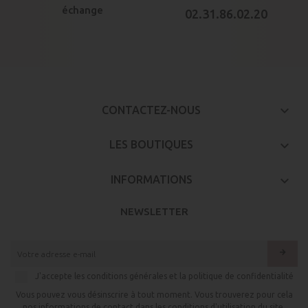
échange
02.31.86.02.20
keyboard_arrow_down
CONTACTEZ-NOUS

LES BOUTIQUES

INFORMATIONS
NEWSLETTER
arrow_forward
J'accepte les conditions générales et la politique de confidentialité
Vous pouvez vous désinscrire à tout moment. Vous trouverez pour cela
nos informations de contact dans les conditions d'utilisation du site.