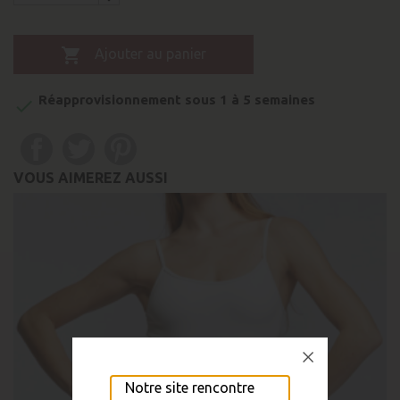

Ajouter au panier
Réapprovisionnement sous 1 à 5 semaines

VOUS AIMEREZ AUSSI
Notre site rencontre