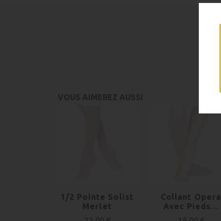
VOUS AIMEREZ AUSSI
1/2 Pointe Solist
Collant Oper
Merlet
Avec Pieds...
22,00 €
18,00 €