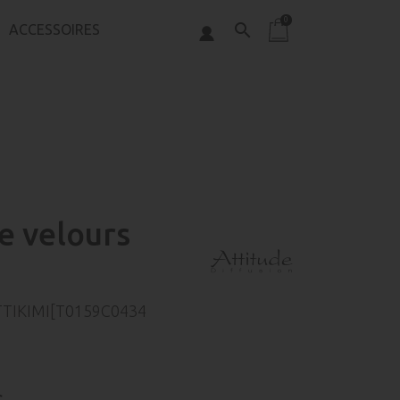
0
search
ACCESSOIRES
e velours
TTIKIMI[T0159C0434