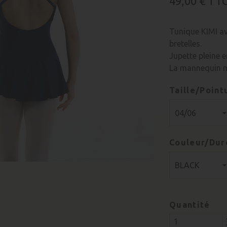
49,00 €
TT
Tunique KIMI av
bretelles.
Jupette pleine 
La mannequin m
Taille/Point
Couleur/Dur
Quantité