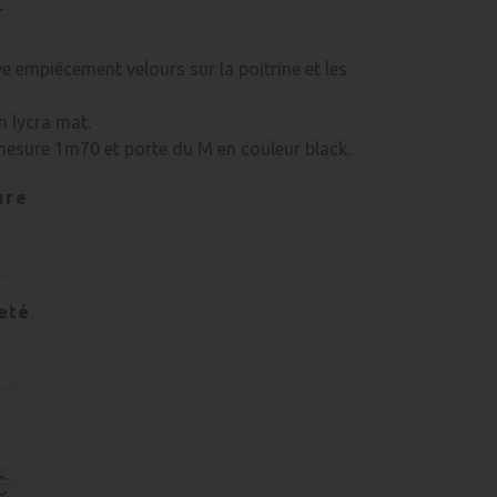
C
e empiècement velours sur la poitrine et les
en lycra mat.
esure 1m70 et porte du M en couleur black.
ure
eté