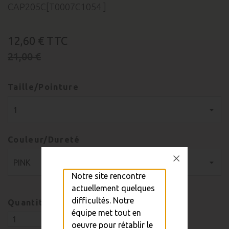
CAP205C[T0007C1054 ]
12,60 €
TTC
21,00 €
Taille/Pointure
Couleur/Dureté
Notre site rencontre
actuellement quelques
difficultés. Notre
Quantité
équipe met tout en
oeuvre pour rétablir le