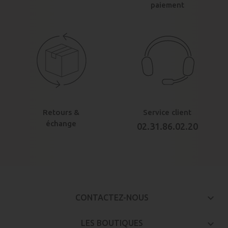
paiement
Retours &
Service client
échange
02.31.86.02.20
keyboard_arrow_down
CONTACTEZ-NOUS

LES BOUTIQUES