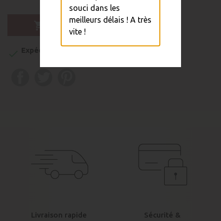
souci dans les
meilleurs délais ! A très

Ajouter au panier
vite !
Expédition sous 48h

Livraison rapide
Sécurité &