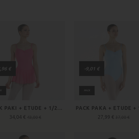
,96 €
-9,01 €
K
PACK
 PAKI + ETUDE + 1/2...
PACK PAKA + ETUDE + 1
34,04 €
27,99 €
43,00 €
37,00 €