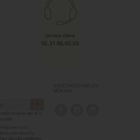
Service client
02.31.86.02.20
SUIVEZ-NOUS SUR LES
RÉSEAUX
arrow_forward
Facebook
YouTube
Instagram
onditions générales et la
ntialité
sinscrire à tout
erez pour cela nos
tact dans les conditions