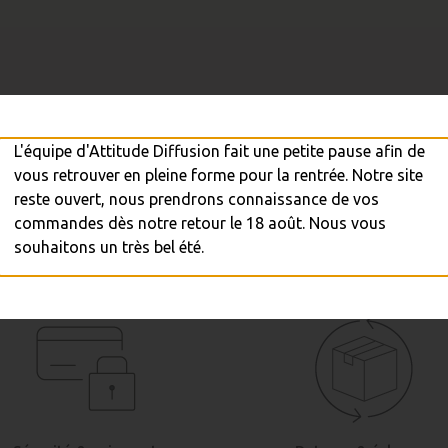
cun produit disponible pour le momen
L'équipe d'Attitude Diffusion fait une petite pause afin de
ez à l'écoute ! D'autres produits seront affichés ici au fur et à
vous retrouver en pleine forme pour la rentrée. Notre site
reste ouvert, nous prendrons connaissance de vos
commandes dès notre retour le 18 août. Nous vous
souhaitons un très bel été.