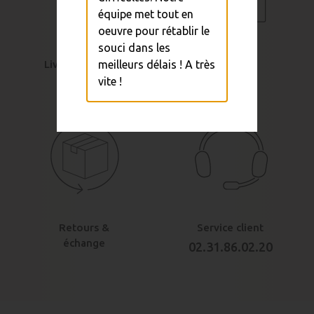
équipe met tout en
oeuvre pour rétablir le
souci dans les
Livraison rapide
Sécurité &
meilleurs délais ! A très
paiement
vite !
Retours &
Service client
échange
02.31.86.02.20