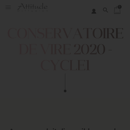
Panneau de gestion des cookies

0
search
CONSERVATOIRE
DE VIRE 2020 -
CYCLE1