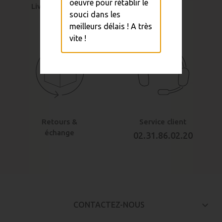
oeuvre pour rétablir le
Livraison rapide
Sécurité &
souci dans les
paiement
meilleurs délais ! A très
vite !
Retours &
Service client
échange
02.31.86.02.20
keyboard_arrow_down
CONTACTEZ-NOUS