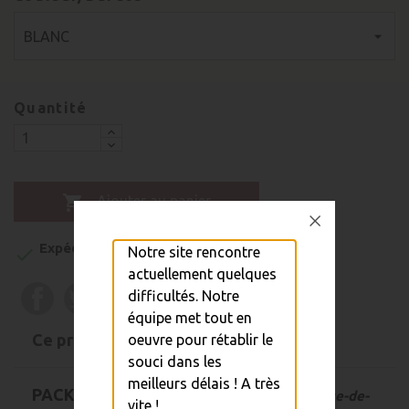
Quantité

Ajouter au panier
Expédition sous 48h
Notre site rencontre

actuellement quelques
difficultés. Notre
équipe met tout en
Ce produit est aussi disponible en pack
oeuvre pour rétablir le
souci dans les
meilleurs délais ! A très
PACK JAZZ COLLANT
(pack-rentree-tenue-de-
vite !