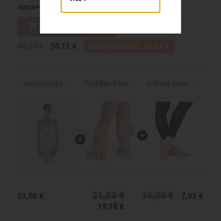

Voir ce pack
danse-pas-cher)

Acheter ce pack
60,50 €
50,13 €
ÉCONOMISEZ 10,37 €
Justaucorps PAKA
Pedilles Footundeez Capezio
Collant sans pied Contemporain
21,50 €
16,00 €
23,00 €
7,95 €
19,18 €