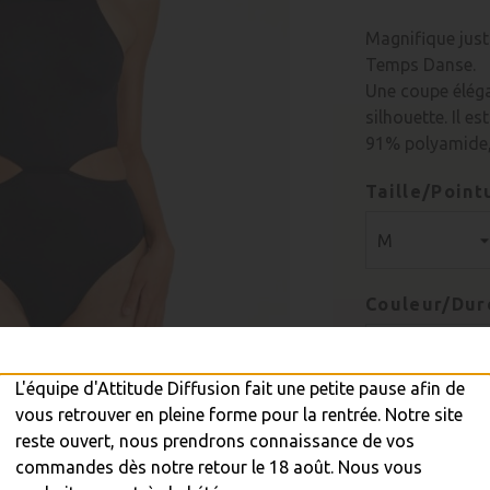
Magnifique jus
Temps Danse.
Une coupe éléga
silhouette. Il e
91% polyamide,
Taille/Point
Couleur/Dur
L'équipe d'Attitude Diffusion fait une petite pause afin de
vous retrouver en pleine forme pour la rentrée. Notre site
Quantité
reste ouvert, nous prendrons connaissance de vos
commandes dès notre retour le 18 août. Nous vous