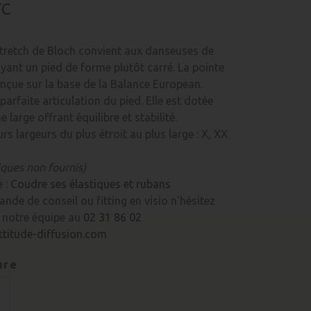
TC
tretch de Bloch convient aux danseuses de
yant un pied de forme plutôt carré. La pointe
nçue sur la base de la Balance European.
parfaite articulation du pied. Elle est dotée
 large offrant équilibre et stabilité.
urs largeurs du plus étroit au plus large : X, XX
iques non fournis)
e :
Coudre ses élastiques et rubans
nde de conseil ou fitting en visio n'hésitez
 notre équipe au
02 31 86 02
titude-diffusion.com
ure