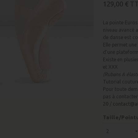
129,00 €
T
La pointe Euros
niveau avancé a
de danse est co
Elle permet une 
d'une plateforme
Existe en plusie
et XXX
(Rubans & élast
Tutorial coutur
Pour toute dema
pas à contacter
20
/
contact@at
Taille/Point