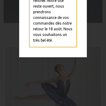
rentrée. Notre site
reste ouvert, nous
prendrons
connaissance de vos
commandes dès notre
retour le 18 août. Nous
Tutu Court
vous souhaitons un
35,00 €
très bel été.