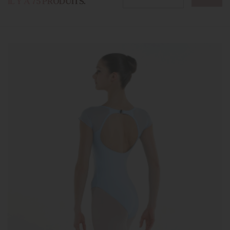
IL Y A 75 PRODUITS.
manches courtes ou manches longues…) à choisir parmi les
plus grandes marques de danse :
ATTITUDE, BLOCH, SO
DANCA,
DEGAS
,
WEAR MOI
.
Vous pourrez porter votre
justaucorps
avec une paire de
collants
,
de
demi-pointes
ou de
pointes
.
Avec votre
joli justaucorps
, vous voilà prête pour vos cours
de danse !